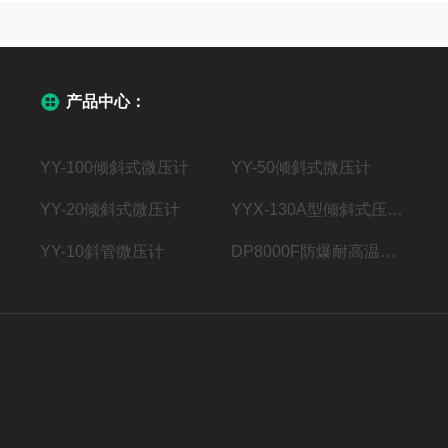
产品中心：
YY-100倾斜式微压计
YY-50倾斜式微压计
YY-20倾斜式微压计
YYX-130A型倾斜式压力计
YY-10斜管微压计
DP8000F防爆耐高温防型风速（风量）变送器