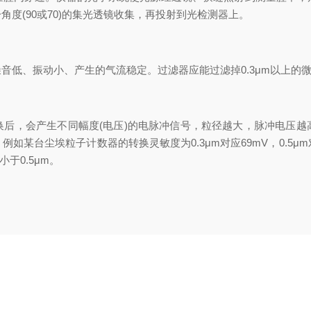
度(90或70)的集光透镜收集，再投射到光检测器上。
低、振动小、产生的气流稳定。过滤器应能过滤掉0.3μm以上的
，会产生不同幅度(电压)的电脉冲信号，粒径越大，脉冲电压越
台尘埃粒子计数器的转换灵敏度为0.3μm对应69mV，0.5μm对应
于0.5μm。