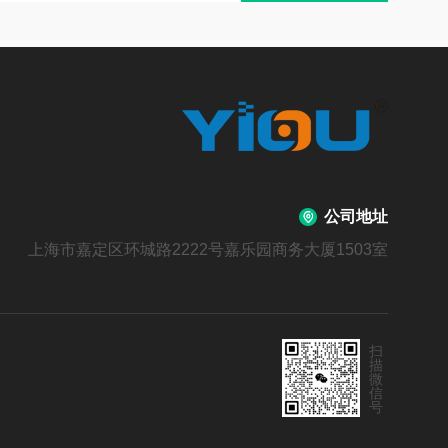
公司地址
上海市嘉定区环城路2222号嘉乐园商务大厦1503室
扫
描
微
信
号