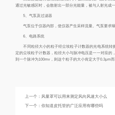
通过光敏感区时，会散射出一部分光能量，被与人射光成一角
5、气泵及过滤器
气泵位于仪器内部，使仪器产生采样流量。气泵要求噪音
6、电路系统
不同粒径大小的粒子经尘埃粒子计数器的光电系统转换后
定的尘埃粒子计数器，粒径大小与脉冲电压是一一对应的，例如某
到一个脉冲为100mv，则这个粒子的大小肯定大于0.3μm而小
上一个：
风量罩可以用来测定风向风速大小么
下一个：
你知道皮托管的广泛应用有哪些吗