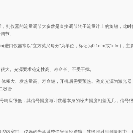
则仪器的流量调节大多数是直接调节转子流量计上的旋钮，此时
馈调节。
min(进口仪器常以“立方英尺每分”为单位，标记为0.1cfm或1cfm)
很大。光源要求稳定性高、寿命长、不受干扰。
积大、发热量高、寿命短，开机后需要预热。激光光源为激光器
二极管
号响应很低，其信号幅度与计数器本身的噪声幅度相差无几，信号很难
内穿过。仪器的光学系统使光源经透镜、狭缝照射到测量腔中，