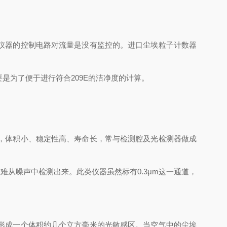
仪器的控制电路对流量是没有监控的。进口尘埃粒子计数器
，主要是为了便于进行符合209E的洁净度的计算。
，体积小、稳定性高、寿命长，常与检测腔及光检测器做成
从噪声中检测出来。此类仪器虽然标有0.3μm这一通道，
形成一个体积约几个立方毫米的光敏感区。当空气中的尘埃