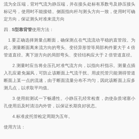
流为全压端，背对气流为静压端，并在接头处标有系数号及静压接头
标记号，使用时不能接错。侧面指向杆与测头方向一致，使用时可确
定方向，保证测头对准来流方向
四 .
S型靠背管
使用方法：
1.要正确选择测量点断面，确保测点在气流流动平稳的直管段。为
此，测量断面离来流方向的弯头、变径异形管等局部构件要大于 4 倍
管道直径。离下游方向的局部弯头、变径结构应大于 2 倍管道直径。
2.测量时应当将全压孔对准气流方向，以指向杆指示。测量点插
入孔应避免漏风，可防止该断面上气流干扰。用皮托管只能测得管道
断面上某一点的流速，由于断面流量分布不均匀，因此该断面上应多
测几点，以求取平均值。
3.使用前测试一下畅通性。小静压孔经常检查，勿使杂质堵塞小
孔使用后及时清洁内外管，以保证长期良好状态。
4.标准皮托管检定周期为五年。
使用方法：