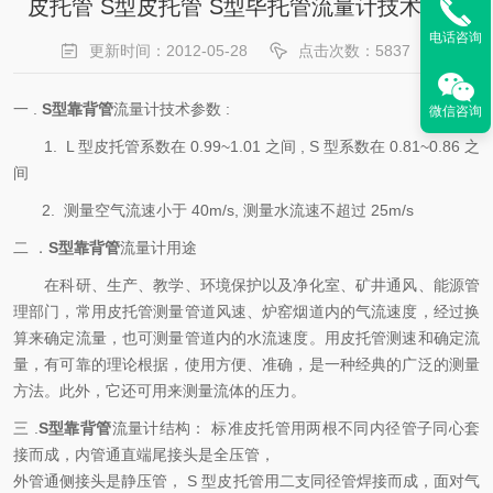
皮托管 S型皮托管 S型毕托管流量计技术标准
电话咨询
更新时间：2012-05-28
点击次数：5837
一 .
S型靠背管
流量计技术参数 :
微信咨询
1. L 型皮托管系数在 0.99~1.01 之间 , S 型系数在 0.81~0.86 之
间
2. 测量空气流速小于 40m/s, 测量水流速不超过 25m/s
二 ．
S型靠背管
流量计用途
在科研、生产、教学、环境保护以及净化室、矿井通风、能源管
理部门，常用皮托管测量管道风速、炉窑烟道内的气流速度，经过换
算来确定流量，也可测量管道内的水流速度。用皮托管测速和确定流
量，有可靠的理论根据，使用方便、准确，是一种经典的广泛的测量
方法。此外，它还可用来测量流体的压力。
三 .
S型靠背管
流量计结构： 标准皮托管用两根不同内径管子同心套
接而成，内管通直端尾接头是全压管，
外管通侧接头是静压管， S 型皮托管用二支同径管焊接而成，面对气