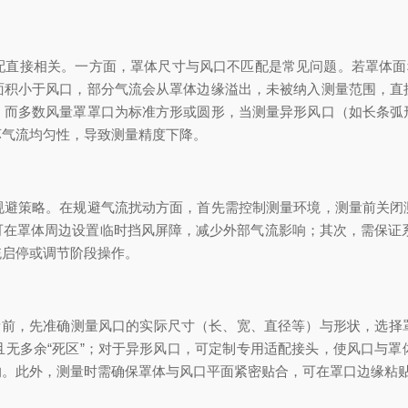
接相关。一方面，罩体尺寸与风口不匹配是常见问题。若罩体面积
面积小于风口，部分气流会从罩体边缘溢出，未被纳入测量范围，直
，而多数风量罩罩口为标准方形或圆形，当测量异形风口（如长条弧
坏气流均匀性，导致测量精度下降。
策略。在规避气流扰动方面，首先需控制测量环境，测量前关闭
在罩体周边设置临时挡风屏障，减少外部气流影响；其次，需保证系统稳
统启停或调节阶段操作。
前，先准确测量风口的实际尺寸（长、宽、直径等）与形状，选择
且无多余“死区”；对于异形风口，可定制专用适配接头，使风口与罩
响。此外，测量时需确保罩体与风口平面紧密贴合，可在罩口边缘粘