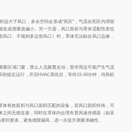
远大于风口，多余空间会形成“死区”，气流在死区内滞留
接造成测量值偏小。另一方面，风口形状与罩体适配性差也
形风口、不规则多边形风口）时，罩体无法贴合风口边缘，
测量区域门窗，禁止人员频繁走动，暂停周边可能产生气流
定运行，开启HVAC系统后，等待15-30分钟，待风机
罩体有效面积与风口面积匹配的设备，若风口面积特殊，可
体之间无缝连接，同时在罩体内合理布置风速传感器（如采
贴密封胶条，避免缝隙漏风，进一步提升测量准确性。