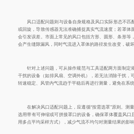
风口适配问题则与设备自身规格及风口实际形态不匹配直
或回旋，导致传感器无法准确捕捉真实气流速度；若罩体
会引发误差。市面上常见的风口包括方形、圆形、条形等
会产生缝隙漏风，同时气流进入罩体的路径发生改变，破
针对上述问题，可从操作规范与工具适配两方面制定规避
干扰的设备（如排风扇、空调外机），若无法消除干扰，可
转速稳定、风管内气流趋于平稳后再进行测量，避免在系
在解决风口适配问题上，应遵循“按需选罩”原则。测量
选用带有可伸缩或可拼接罩口的设备，确保罩体覆盖风口
用多点平均采样方式），减少气流不均匀对测量结果的影