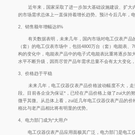
近年来，国家采取了进一步加大基础设施建设、扩大内需
的市场需求总体上一直保持着增长趋势。预计今后几年，电
2、销售额年增幅达8%
有关数据表明，未来几年，国内市场对电工仪表产品的年需求
（套）的电工仪表市场中，包括4800万台（套）电能表、7
构的变化中，电能表产品中的电子式电能表比重将逐步加大，
水平不断升级，因而尽管产品年需求总量不会有太大变化，但
3、价格趋于平稳
未来几年，电工仪器仪表产品价格波动幅度不大，走势
段。目前各企业为保证*，已经在产品价格上做了zui大
微乎其微。从总体上看，zui近几年电工仪器仪表产品的
格比与老产品相比将有明显的优势。
4、电力部门成为*大用户
电工仪器仪表产品应用面极其广泛，电力部门是电工仪器