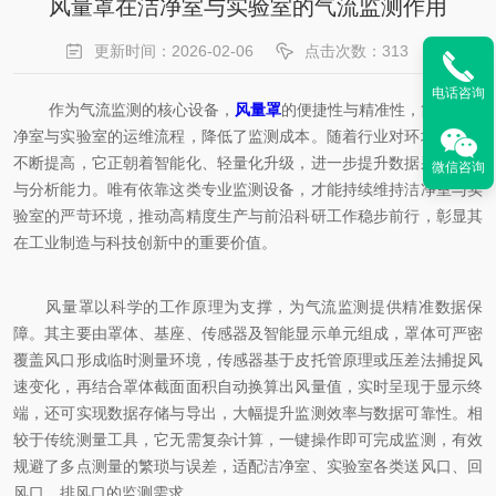
风量罩在洁净室与实验室的气流监测作用
更新时间：2026-02-06
点击次数：313
电话咨询
作为气流监测的核心设备，
风量罩
的便捷性与精准性，简化了洁
净室与实验室的运维流程，降低了监测成本。随着行业对环境要求的
不断提高，它正朝着智能化、轻量化升级，进一步提升数据采集效率
微信咨询
与分析能力。唯有依靠这类专业监测设备，才能持续维持洁净室与实
验室的严苛环境，推动高精度生产与前沿科研工作稳步前行，彰显其
在工业制造与科技创新中的重要价值。
风量罩以科学的工作原理为支撑，为气流监测提供精准数据保
障。其主要由罩体、基座、传感器及智能显示单元组成，罩体可严密
覆盖风口形成临时测量环境，传感器基于皮托管原理或压差法捕捉风
速变化，再结合罩体截面面积自动换算出风量值，实时呈现于显示终
端，还可实现数据存储与导出，大幅提升监测效率与数据可靠性。相
较于传统测量工具，它无需复杂计算，一键操作即可完成监测，有效
规避了多点测量的繁琐与误差，适配洁净室、实验室各类送风口、回
风口、排风口的监测需求。