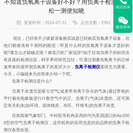
不知道负氧离子设备好不好？用负离子检测仪轻
电话咨询
松一测便知晓
更新时间：2024-07-31
点击次数：2961
微信咨询
现在，已经有不少家庭准备购买或是已经购买负氧离子设备，但
他们都难免有个相同的困惑：即是什么样的负氧离子设备才是好的
呢?要怎么才能确定呢？难道只听厂家说辞?由于目前负离子的粒径没
有直接的检测仪器，科学界经研究总结：可通过测量负氧离子的迁移
速率来间接评测负氧离子的直径大小，
负离子检测仪
显得尤为重要。
今天，小编就来为你简单介绍一下吧。
负离子检测仪是什么?
负离子浓度仪是吸引空气(或者带有离子存在的气体)通过带电的
平行极化电极板进行计数空气中的正、负离子(气体)浓度的，还可测
定有关机体(如环境、固体物质、布匹、纤维等)的负离子浓度。
目前国家气象部门、中科院等机构采用的均为美国进口的Aic200
0型的空气负离子检测仪，这些机构的采用也是的此品牌的负离子检
测仪备受欢迎。