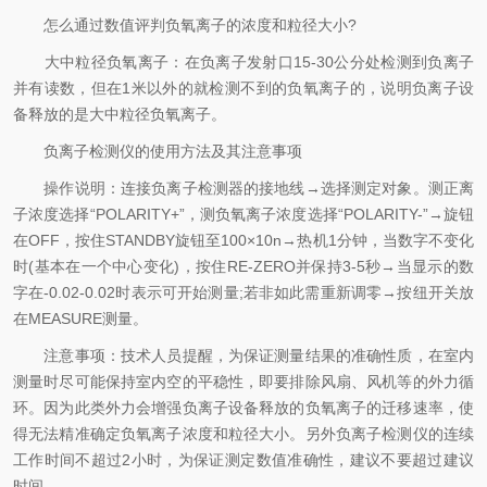
怎么通过数值评判负氧离子的浓度和粒径大小?
大中粒径负氧离子：在负离子发射口15-30公分处检测到负离子
并有读数，但在1米以外的就检测不到的负氧离子的，说明负离子设
备释放的是大中粒径负氧离子。
负离子检测仪的使用方法及其注意事项
操作说明：连接负离子检测器的接地线→选择测定对象。测正离
子浓度选择“POLARITY+”，测负氧离子浓度选择“POLARITY-”→旋钮
在OFF，按住STANDBY旋钮至100×10n→热机1分钟，当数字不变化
时(基本在一个中心变化)，按住RE-ZERO并保持3-5秒→当显示的数
字在-0.02-0.02时表示可开始测量;若非如此需重新调零→按纽开关放
在MEASURE测量。
注意事项：技术人员提醒，为保证测量结果的准确性质，在室内
测量时尽可能保持室内空的平稳性，即要排除风扇、风机等的外力循
环。因为此类外力会增强负离子设备释放的负氧离子的迁移速率，使
得无法精准确定负氧离子浓度和粒径大小。另外负离子检测仪的连续
工作时间不超过2小时，为保证测定数值准确性，建议不要超过建议
时间。