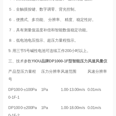
５．全触摸按键、数字调零、背光控制。
６．便携式、多功能、
分辨率、
精度、稳定性好。
７．具有测量值温度补偿和智能数值稳定功能。
８．低电池电压指示、超压力量程指示。
9.
用三节5号碱性电池可连续工作200小时以上。
三、技术参数
YIOU品牌DP1000-1F型智能压力风速风量仪
产品
型
压力
量程
压力
分辨率
风速范围
风速分辨率
号
DP100
0-±100Pa
1Pa
1.00-13.00m/s
0.01m/s
0-1F-1
DP100
0-±200Pa
1Pa
1.00-18.00m/s
0.01m/s
0-1F-2