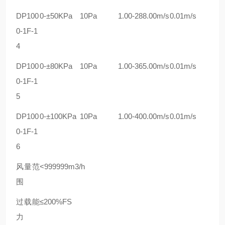
DP100
0-±
50K
Pa
1
0
Pa
1.00-288.00m/s
0.01m/s
0-1F-1
4
DP100
0-±
80K
Pa
1
0
Pa
1.00-365.00m/s
0.01m/s
0-1F-1
5
DP100
0-±100
K
Pa
1
0
Pa
1.00-400.00m/s
0.01m/s
0-1F-1
6
风量范
<99
9
999m3/h
围
过载能
≤200%FS
力