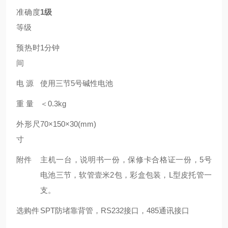
准确度
1
级
等级
预热时
1
分钟
间
电
源
使用三节
5
号碱性电池
重
量
＜
0.3kg
外形尺
70×150×30(mm)
寸
附件
主机一台，说明书一份，保修卡合格证一份，
5
号
电池三节，软管壹米
2
包，彩盒包装，
L
型皮托管一
支。
选购件
SPT
防堵靠背管，
RS232
接口
，485通讯接口