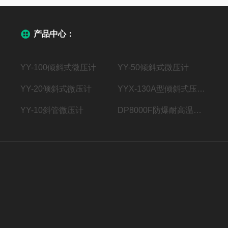
产品中心：
YY-100倾斜式微压计
YY-50倾斜式微压计
YY-20倾斜式微压计
YYX-130A型倾斜式压力计
YY-10斜管微压计
DP8000F防爆耐高温防型风速（风量）变送器