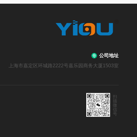
公司地址
上海市嘉定区环城路2222号嘉乐园商务大厦1503室
扫
描
微
信
号