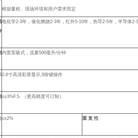
根据量程、现场环境和用户需求而定
感
电化学2-3年，催化燃烧2-3年，红外5-10年，热导2-5年，半导体2-3
寿
测
内置泵吸式，流量500毫升/分钟
示
2.8寸高清彩屏显示,9按键操作
测
≤±3%F.S （更高精度可订制）
性
≤±2%
重 复 性