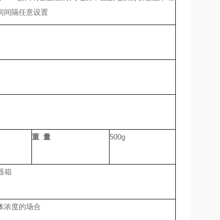
间间隔任意设置
重 量
500g
器箱
体浓度的场合