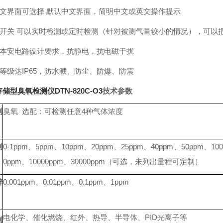
英文界面可选择 默认中文界面，简明中文或英文操作提示
泵开关 可以实时检测或定时检测（针对被测气量较小的情况），可以
足本安电路设计要求，抗静电，抗电磁干扰
等级达IP65，防水溅、防尘、防爆、防震
储型臭氧检测仪DTN-820C-O3
技术参数
测
臭氧 选配：可检测任意4种气体浓度
测
0-1ppm、5ppm、10ppm、20ppm、
25ppm、40ppm、
50ppm、10
0ppm、10000ppm、30000ppm
（可选，未列出量程可定制）
辨
0.001ppm、0.01ppm、0.1ppm、1ppm
电化学、催化燃烧、红外、热导、半导体、PID光离子等
测