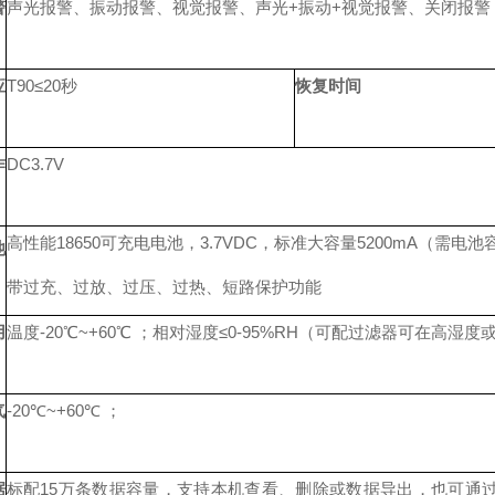
警
声光报警、振动报警、视觉报警、声光+振动+视觉报警、关闭报警
应
T90≤20秒
恢复时间
作
DC3.7V
高性能18650可充电电池，3.7VDC，标准大容量5200mA（需
池
带过充、过放、过压、过热、短路保护功能
用
温度-20℃~+60℃ ；相对湿度≤0-95%RH（可配过滤器可在高湿
气
-20℃~+60℃ ；
据
标配15万条数据容量，支持本机查看、删除或数据导出，也可通