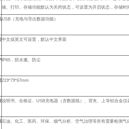
储、打印。存储功能默认为关闭状态，可设置为开启状态，存储时
讯
USB（充电与导出数据功能）
面
中文或英文可设置，默认中文界面
护
IP65，防水溅、防尘
型
219*79*67mm
准
说明书、合格证、USB充电器（含数据线）、背夹、上等铝合金仪
用
石油、化工、医药、环保、烟气分析、空气治理等所有需要检测气