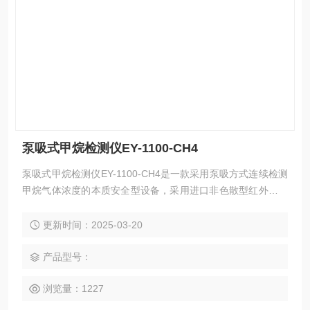
泵吸式甲烷检测仪EY-1100-CH4
泵吸式甲烷检测仪EY-1100-CH4是一款采用泵吸方式连续检测
甲烷气体浓度的本质安全型设备，采用进口非色散型红外技术
传感器，可精准快速检测出甲烷的浓度值，有效保证工作人员
的生命安全，智能的高低两级报警功能极大的满足了工业现场
更新时间：2025-03-20
安全监测对设备高可靠性的要求。专业美观的便携设计便于移
动使用，本产品广泛应用于石油、化工、冶金、炼化、生物制
产品型号：
药、家居环保、学校实验室等领域。
浏览量：1227