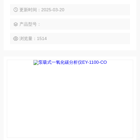
色散型红外传感器，可精准快速检测出二氧化碳的浓度值，有
效保证工作人员的生命安全，智能的高低两级报警功能极大的
更新时间：2025-03-20
满足了工业现场安全监测对设备高可靠性的要求
产品型号：
浏览量：1514