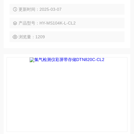
有：电化学、红外、催化燃烧、热导、PID光致电离等。MS10
4K-L广泛应用于消防、应急救援、受限空间、石油、化工、冶
更新时间：2025-03-07
金、炼化、燃气、仓储、医药、环保、空气治理等场合
产品型号：HY-MS104K-L-CL2
浏览量：1209