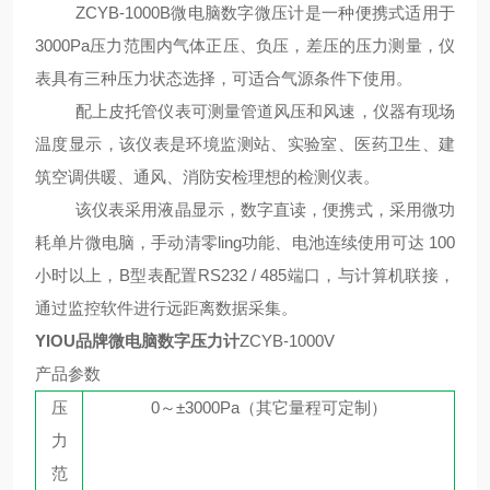
ZCYB-1000B
微电脑数字
微压
计是一种便携式适用于
3
000Pa压力范围内气体正压、负压，差压的压力测量，仪
表具有三种压力状态选择，可适合气源条件下使用。
配上皮托管仪表可测量管道风压和风速，仪器有现场
温度显示，该仪表是环境监测站、实验室、医药卫生、建
筑空调供暖、通风、消防安检理想的检测仪表。
该仪表采用液晶显示，数字直读，便携式，采用微功
耗单片微电脑，手动清零
ling
功能、电池连续使用可达
100
小时以上，B型表配置RS232 / 485端口，与计算机联接，
通过监控软件进行远距离数据采集。
YIOU品牌微电脑数字压力计
ZCYB-1000V
产品参数
压
0～±
3
000Pa（其它量程可定制）
力
范