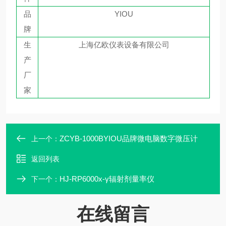
品
YIOU
牌
生
上海亿欧仪表设备有限公司
产
厂
家
ZCYB-1000BYIOU品牌微电脑数字微压计
上一个：
返回列表
HJ-RP6000x-γ辐射剂量率仪
下一个：
在线留言