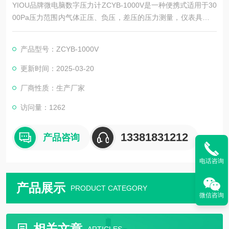
YIOU品牌微电脑数字压力计ZCYB-1000V是一种便携式适用于30
00Pa压力范围内气体正压、负压，差压的压力测量，仪表具有三
种压力状态选择，可适合气源条件下使用，配上皮托管仪表可测
量管道风压和风速，仪器有现场温度显示，该仪表是环境监测
产品型号：ZCYB-1000V
站、实验室、医药卫生、建筑空调供暖、通风、消防安检理想的
检测仪表。
更新时间：2025-03-20
厂商性质：生产厂家
访问量：1262
13381831212
产品咨询
电话咨询
产品展示
PRODUCT CATEGORY
微信咨询
相关文章