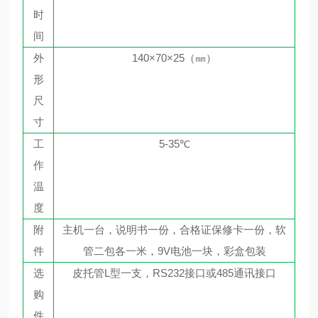
时
间
外
140×70×25（㎜）
形
尺
寸
工
5-35℃
作
温
度
附
主机一台，说明书一份，合格证保修卡一份，软
件
管二包各一米，
9V电池一块，彩盒包装
选
皮托管
L型一支，RS232接口或485通讯接口
购
件