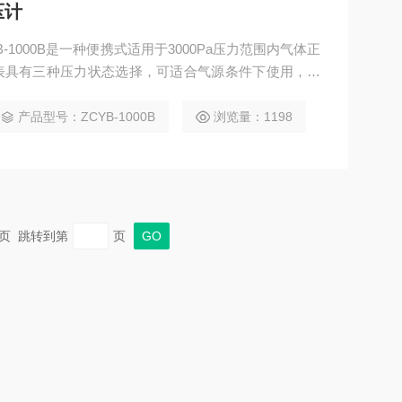
压计
-1000B是一种便携式适用于3000Pa压力范围内气体正
表具有三种压力状态选择，可适合气源条件下使用，配
风速，仪器有现场温度显示，该仪表是环境监测站、实
、通风、消防安检理想的检测仪表。
产品型号：ZCYB-1000B
浏览量：1198
 末页 跳转到第
页