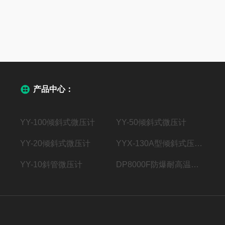
产品中心：
YY-100倾斜式微压计
YY-50倾斜式微压计
YY-20倾斜式微压计
YYX-130A型倾斜式压力计
YY-10斜管微压计
DP8000F防爆耐高温防型风速（风量）变送器