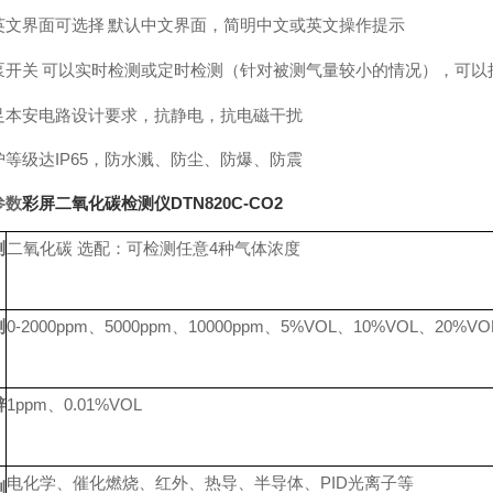
英文界面可选择
默认中文界面，简明中文或英文操作提示
泵开关
可以实时检测或定时检测（针对被测气量较小的情况），可以
足本安电路设计要求，抗静电，抗电磁干扰
护等级达
IP65，防水溅、防尘、防爆、防震
参数
彩屏二氧化碳检测仪
DTN820C-CO2
测
二氧化碳 选配：可检测任意4种气体浓度
测
0-2000ppm
、
5000ppm
、
1
0000ppm
、
5%VOL
、
10%VOL
、
20%VO
辨
1ppm
、
0.01%VOL
电化学、催化燃烧、红外、热导、半导体、PID光离子等
测