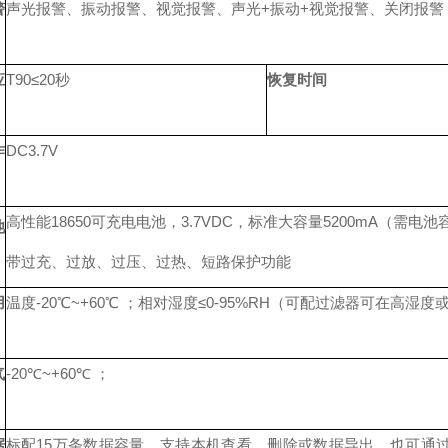
警
声光报警、振动报警、视觉报警、声光+振动+视觉报警、关闭报警
应
T90≤20秒
恢复时间
作
DC3.7V
高性能18650可充电电池，3.7VDC，标准大容量5200mA（需
池
带过充、过放、过压、过热、短路保护功能
用
温度-20℃~+60℃ ；相对湿度≤0-95%RH（可配过滤器可在高湿
气
-20℃~+60℃ ；
据
标配15万条数据容量，支持本机查看、删除或数据导出，也可通