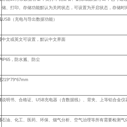
储、打印。存储功能默认为关闭状态，可设置为开启状态，存储时
讯
USB（充电与导出数据功能）
面
中文或英文可设置，默认中文界面
护
IP65，防水溅、防尘
型
219*79*67mm
准
说明书、合格证、USB充电器（含数据线）、背夹、上等铝合金仪
用
石油、化工、医药、环保、烟气分析、空气治理等所有需要检测气