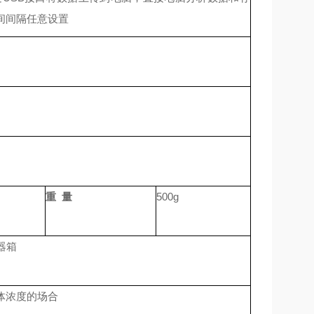
间间隔任意设置
重 量
500g
器箱
体浓度的场合