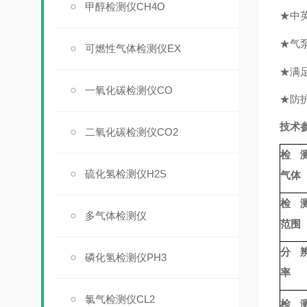
甲醇检测仪CH4O
★
中
★
气
可燃性气体检测仪EX
★
满
一氧化碳检测仪CO
★
防
技术
二氧化碳检测仪CO2
检
硫化氢检测仪H2S
气体
检
多气体检测仪
范围
分 
磷化氢检测仪PH3
率
氯气检测仪CL2
检