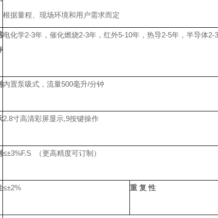
根据量程、现场环境和用户需求而定
感
电化学2-3年，催化燃烧2-3年，红外5-10年，热导2-5年，半导体2-3
寿
测
内置泵吸式，流量500毫升/分钟
示
2.8寸高清彩屏显示,9按键操作
测
≤±3%F.S （更高精度可订制）
性
≤±2%
重 复 性