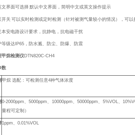
英文界面可选择
默认中文界面，简明中文或英文操作提示
泵开关
可以实时检测或定时检测（针对被测气量较小的情况），可以
足本安电路设计要求，抗静电，抗电磁干扰
护等级达
IP65，防水溅、防尘、防爆、防震
型甲烷检测仪
DTN820C-CH4
参数
测
甲烷 选配：可检测任意4种气体浓度
测
0-2000ppm、5000ppm、10000ppm、50000ppm、5%VOL、10%
量程可定制）
辨
1ppm、0.01%VOL