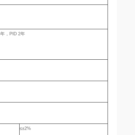
年，PID 2年
≤±2%