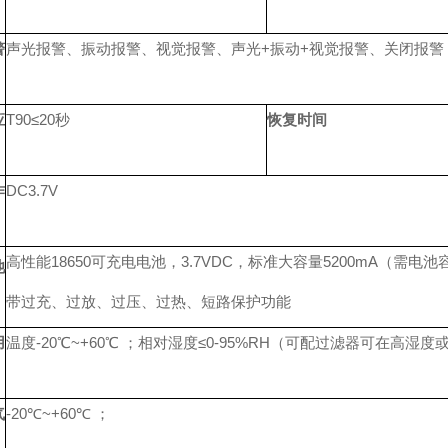
警
声光报警、振动报警、视觉报警、声光+振动+视觉报警、关闭报警
应
T90≤20秒
恢复时间
作
DC3.7V
高性能18650可充电电池，3.7VDC，标准大容量5200mA（需
池
带过充、过放、过压、过热、短路保护功能
用
温度-20℃~+60℃ ；相对湿度≤0-95%RH（可配过滤器可在高湿
气
-20℃~+60℃ ；