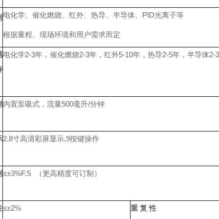
电化学、催化燃烧、红外、热导、半导体、PID光离子等
测
根据量程、现场环境和用户需求而定
感
电化学2-3年，催化燃烧2-3年，红外5-10年，热导2-5年，半导体2-3
寿
测
内置泵吸式，流量500毫升/分钟
示
2.8寸高清彩屏显示,9按键操作
测
≤±3%F.S （更高精度可订制）
性
≤±2%
重 复 性