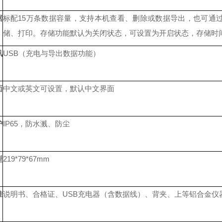
据
标配15万条数据容量，支持本机查看、删除或数据导出，也可通
储、打印。存储功能默认为关闭状态，可设置为开启状态，存储时
讯
USB（充电与导出数据功能）
面
中文或英文可设置，默认中文界面
护
IP65，防水溅、防尘
型
219*79*67mm
准
说明书、合格证、USB充电器（含数据线）、背夹、上等铝合金仪